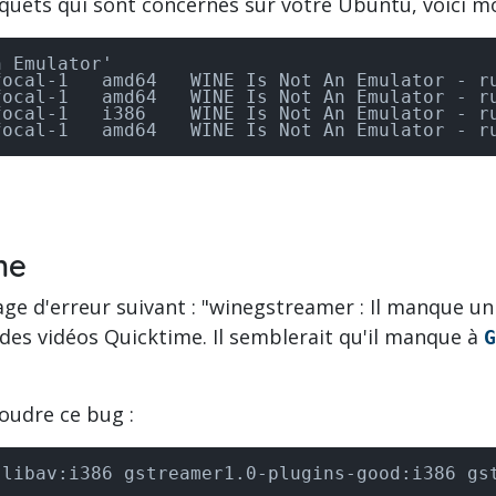
paquets qui sont concernés sur votre Ubuntu, voici m
 Emulator'

ocal-1   amd64   WINE Is Not An Emulator - ru
ocal-1   amd64   WINE Is Not An Emulator - ru
ocal-1   i386    WINE Is Not An Emulator - ru
focal-1   amd64   WINE Is Not An Emulator - r
me
age d'erreur suivant : "winegstreamer : Il manque un 
es vidéos Quicktime. Il semblerait qu'il manque à
G
soudre ce bug :
-libav:i386 gstreamer1.0-plugins-good:i386 gs