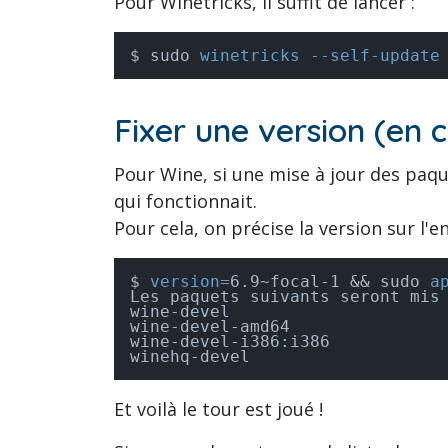
Pour Winetricks, il suffit de lancer :
sudo 
winetricks --self-update
Fixer une version (en 
Pour Wine, si une mise à jour des paq
qui fonctionnait.
Pour cela, on précise la version sur l
version=
6.9~focal-1 && sudo 
a
Les paquets suivants seront mis 
wine-devel

wine-devel-amd64

wine-devel-i386:i386

winehq-devel
Et voilà le tour est joué !