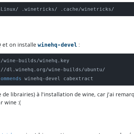
nLinux/ .winetricks/ .cache/winetricks/
 et on installe
:
winehq-devel
commends
 winehq-devel cabextract
 librairies) à l'installation de wine, car j'ai remarq
 wine :(