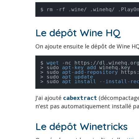
rm -rf .wine/ .winehq/ .PlayO
Le dépôt Wine HQ
On ajoute ensuite le dépôt de Wine HQ
wget
sudo 
apt-key add
sudo 
apt-add-repository
sudo 
apt update
sudo 
apt install --install-re
J'ai ajouté
(décompactage de
cabextract
n'est pas automatiquement installé par
Le dépôt Winetricks