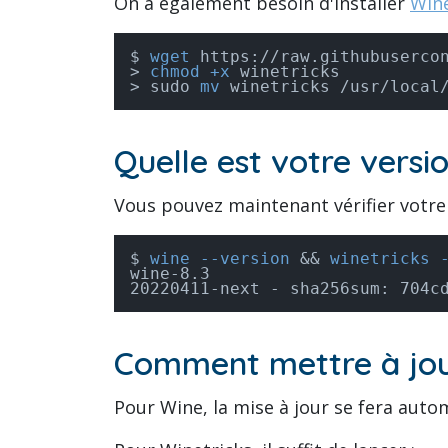
On a également besoin d'installer
Wine
wget
chmod +x
sudo 
mv
 winetricks /usr/local
Quelle est votre versi
Vous pouvez maintenant vérifier votre i
wine --version
 && 
winetricks 
wine-8.3

20220411-next - sha256sum: 704c
Comment mettre à jou
Pour Wine, la mise à jour se fera aut