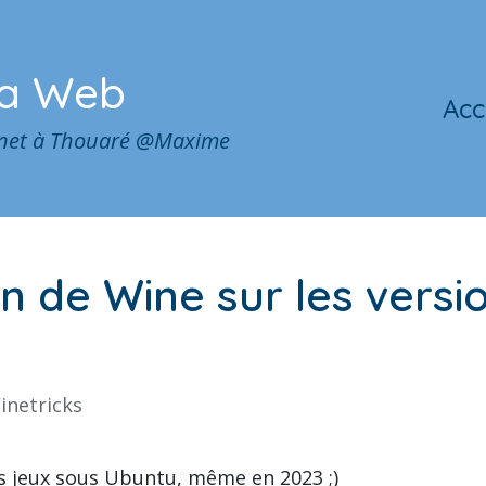
ia Web
Acc
ernet à Thouaré @Maxime
on de Wine sur les versi
inetricks
s jeux sous Ubuntu, même en 2023 ;)