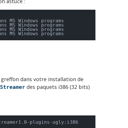
on astuce :
ns MS Windows programs

ns MS Windows programs

ns MS Windows programs

uns MS Windows programs
greffon dans votre installation de
des paquets i386 (32 bits)
Streamer
treamer1.0-plugins-ugly:i386