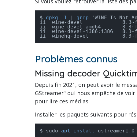
Si vous voulez retrouver la liste des 
dpkg -l
 | 
grep
 'WINE Is Not An
ii  wine-devel             8.3~f
ii  wine-devel-amd64       8.3~f
ii  wine-devel-i386:i386   8.3~f
ii  winehq-devel           8.3~
Problèmes connus
Missing decoder Quickti
Depuis fin 2021, on peut avoir le mess
GStreamer" qui nous empêche de voir d
pour lire ces médias.
Installer les paquets suivants pour ré
sudo 
apt install
 gstreamer1.0