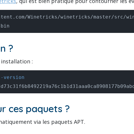
tricks
, qui est bien pratique pour contourner les é
/bin
on ?
nstallation :
--version
dd73c31f6b8492219a76c1b1d31aaa0ca8908177b09ab
r ces paquets ?
omatiquement via les paquets APT.