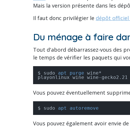
Mais la version présente dans les dép
Il faut donc privilégier le
dépôt officie
Du ménage à faire dan
Tout d'abord débarrassez-vous des pré
le temps de vérifier les paquets qui v
sudo 
apt purge
 wine*

playonlinux wine wine-gecko2.21
Vous pouvez éventuellement supprimer
sudo 
apt autoremove
Vous pouvez également avoir envie de 