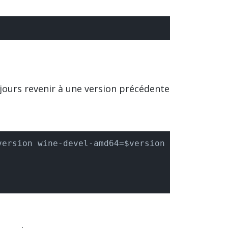
ujours revenir à une version précédente
version wine-devel-amd64=$version wine-devel-i