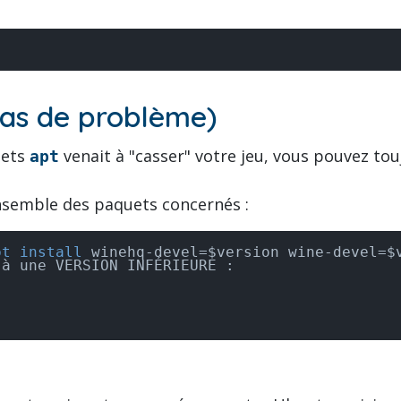
cas de problème)
uets
venait à "casser" votre jeu, vous pouvez to
apt
'ensemble des paquets concernés :
pt install
 winehq-devel=$version wine-devel=$
à une VERSION INFÉRIEURE :
