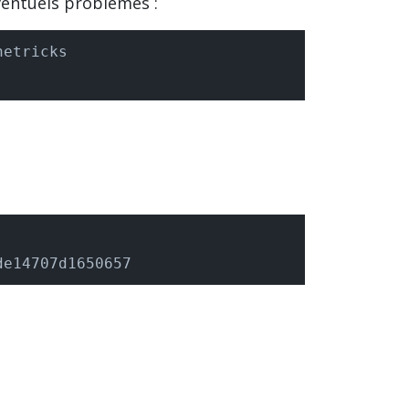
ventuels problèmes :
de14707d1650657